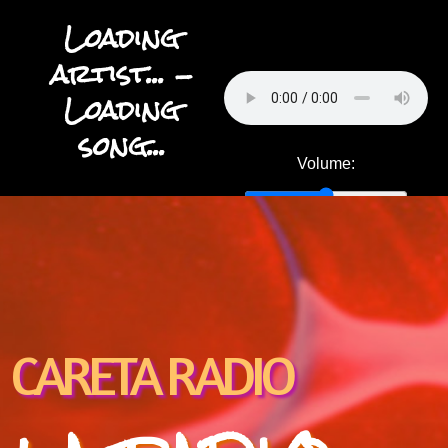
Loading
artist...
-
Loading
song...
Volume:
CARETA RADIO