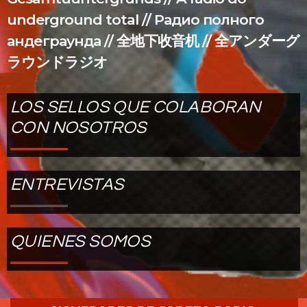
underground total // Радио полного
андеграунда // 全地下收音机 // 全アンダーグ
ラウンドラジオ
LOS SELLOS QUE COLABORAN
CON NOSOTROS
ENTREVISTAS
QUIENES SOMOS