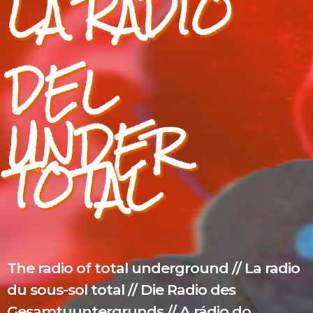
LA RADIO
DEL
UNDER
TOTAL
The radio of total underground // La radio
du sous-sol total // Die Radio des
Gesamtuuntergrunds // A rádio do